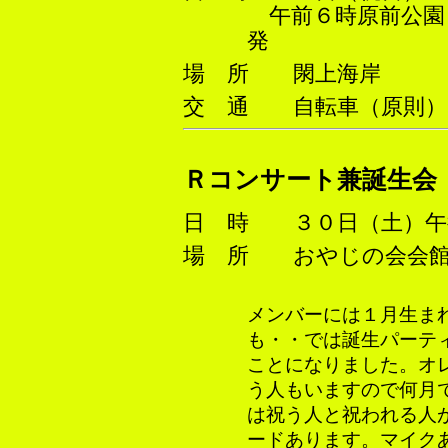
午前６時原前公園
発
場 所 閖上海岸
交 通 自転車（原則）
Ｒコンサート兼誕生会
日 時 ３０日（土）午
場 所 おやじの会会
メンバーには１月生ま
も・・では誕生パーテ
ことになりました。オ
う人もいますので何月
は祝う人と祝われる人
ードあります。マイク