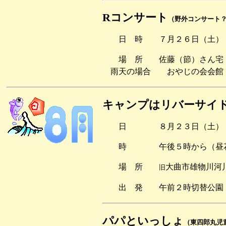
Rコンサート
（野外コンサート
日 時 ７月２６日（土）
場 所 佐藤（節）さん宅
雨天の場合 おやじの会会館
キャンプはリバーサイ
日 ８月２３日（土）
時 午後５時から（昼花
場 所
大曲市雄物川河
旧
出 発 午前２時切替公園
パパといっしょ
（東四郎丸児