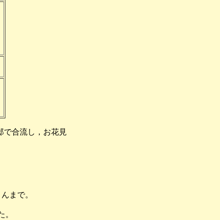
邸で合流し，お花見
さんまで。
た。