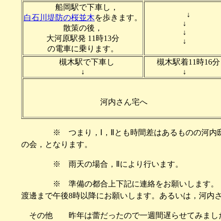
船岡駅で下車し，
↓
白石川堤防の桜並木
を歩きます。
↓
散策の後，
↓
大河原駅発 11時13分
↓
の電車に乗ります。
槻木駅で下車し
槻木駅着11時16分
↓
↓
河内さん宅へ
※ つまり，Ⅰ，Ⅱとも時間差はあるものの河内
の会，となります。
※ 雨天の場合，Ⅱにより行います。
※ 準備の都合上下記に連絡をお願いします。
渡邊まで午後8時以降にお願いします。あるいは，河内
その他 昨年は蕾だったので一週間遅らせてみまし