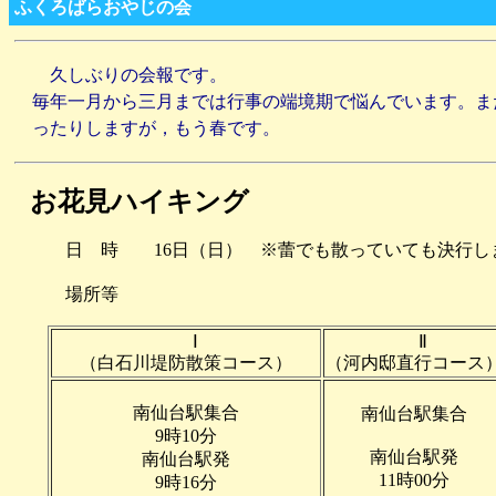
ふくろばらおやじの会
久しぶりの会報です。
毎年一月から三月までは行事の端境期で悩んでいます。ま
ったりしますが，もう春です。
お花見ハイキング
日 時 16日（日） ※蕾でも散っていても決行し
場所等
Ⅰ
Ⅱ
（白石川堤防散策コース）
（河内邸直行コース
南仙台駅集合
南仙台駅集合
9時10分
南仙台駅発
南仙台駅発
11時00分
9時16分